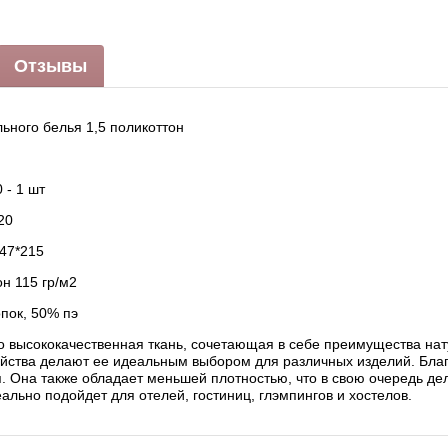
Отзывы
ьного белья 1,5 поликоттон
 - 1 шт
20
47*215
он 115 гр/м2
пок, 50% пэ
о высококачественная ткань, сочетающая в себе преимущества нат
йства делают ее идеальным выбором для различных изделий. Благ
я. Она также обладает меньшей плотностью, что в свою очередь де
ально подойдет для отелей, гостиниц, глэмпингов и хостелов.