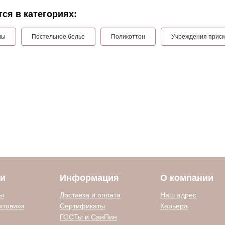
ся в категориях:
лы
Постельное белье
Поликоттон
Учреждения присм
ии
Информация
О компании
ды
Доставка и оплата
Наш адрес
хтовики
Сертификаты
Карьера
ГОСТы и СанПин