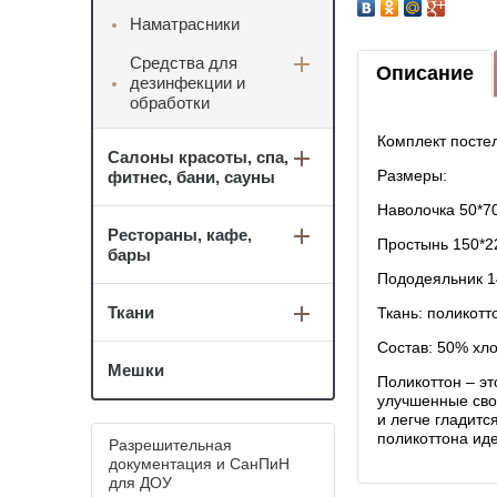
Наматрасники
Средства для
Описание
дезинфекции и
обработки
Комплект постел
Салоны красоты, спа,
Размеры:
фитнес, бани, сауны
Наволочка 50*70
Рестораны, кафе,
Простынь 150*2
бары
Пододеяльник 1
Ткани
Ткань: поликотт
Состав: 50% хло
Мешки
Поликоттон – эт
улучшенные сво
и легче гладитс
поликоттона иде
Разрешительная
документация и СанПиН
для ДОУ