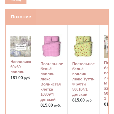
Назад
Похожие
Наволочка
Пост
Постельное
Постельное
60х60
бель
бельё
бельё
поплин
попл
поплин
поплин
181.00
руб.
люкс
люкс
люкс Тутти-
Мишу
Волнистая
Фрутти
жира
клетка
500184/1
5001
10309/4
детский
1
детский
815.00
руб.
815.
815.00
руб.